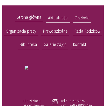
Strona główna
Aktualności
O szkole
Organizacja pracy
Prawo szkolne
Rada Rodziców
Biblioteka
Galerie zdjęć
Kontakt
tel.:
815022860
ul. Szkolna 1,
dyr.:
+48 608006124
21-002 Snopków