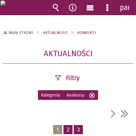
pane
Wyszukiwarka
Narzędzia
Menu
Menu
główne
szczegóło
MAPA STRONY
AKTUALNOŚCI
KONKURSY
AKTUALNOŚCI
Filtry
Szukana fraza
Kategoria:
Konkursy
Usuń
ten
filtr
Data publikacji
1
2
3
—