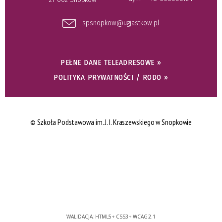
spsnopkow@ugjastkow.pl
PEŁNE DANE TELEADRESOWE »
POLITYKA PRYWATNOŚCI / RODO »
©
Szkoła Podstawowa im. J. I. Kraszewskiego w Snopkowie
WALIDACJA:
HTML5
+
CSS3
+
WCAG 2.1